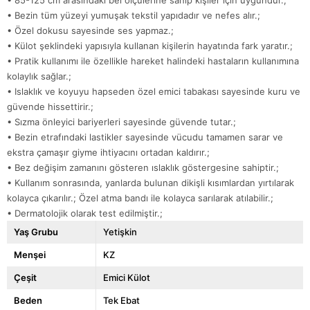
•
Bezin tüm yüzeyi yumuşak tekstil yapıdadır ve nefes alır.;
•
Özel dokusu sayesinde ses yapmaz.;
•
Külot şeklindeki yapısıyla kullanan kişilerin hayatında fark yaratır.;
•
Pratik kullanımı ile özellikle hareket halindeki hastaların kullanımına
kolaylık sağlar.;
•
Islaklık ve koyuyu hapseden özel emici tabakası sayesinde kuru ve
güvende hissettirir.;
•
Sızma önleyici bariyerleri sayesinde güvende tutar.;
•
Bezin etrafındaki lastikler sayesinde vücudu tamamen sarar ve
ekstra çamaşır giyme ihtiyacını ortadan kaldırır.;
•
Bez değişim zamanını gösteren ıslaklık göstergesine sahiptir.;
•
Kullanım sonrasında, yanlarda bulunan dikişli kısımlardan yırtılarak
kolayca çıkarılır.; Özel atma bandı ile kolayca sarılarak atılabilir.;
•
Dermatolojik olarak test edilmiştir.;
Yaş Grubu
Yetişkin
Menşei
KZ
Çeşit
Emici Külot
Beden
Tek Ebat