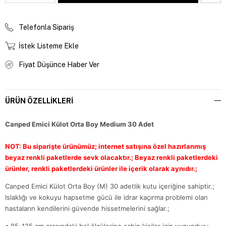
Telefonla Sipariş
İstek Listeme Ekle
Fiyat Düşünce Haber Ver
ÜRÜN ÖZELLIKLERI
Canped Emici Külot Orta Boy Medium 30 Adet
NOT: Bu siparişte ürünümüz; internet satışına özel hazırlanmış
beyaz renkli paketlerde sevk olacaktır.; Beyaz renkli paketlerdeki
ürünler, renkli paketlerdeki ürünler ile içerik olarak aynıdır.;
Canped Emici Külot Orta Boy (M) 30 adetlik kutu içeriğine sahiptir.;
Islaklığı ve kokuyu hapsetme gücü ile idrar kaçırma problemi olan
hastaların kendilerini güvende hissetmelerini sağlar.;
•
 85
-125 cm arasındaki bel ölçülerine sahip kişiler için uygundur.;