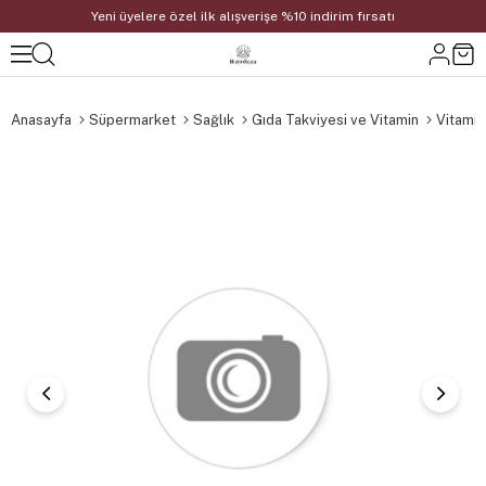
Yeni üyelere özel ilk alışverişe %10 indirim fırsatı
Anasayfa
Süpermarket
Sağlık
Gıda Takviyesi ve Vitamin
Vitamin